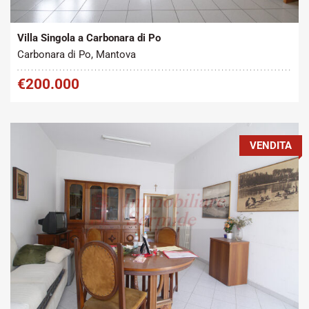
2
Vendita
350 m
Villa Singola a Carbonara di Po
Carbonara di Po, Mantova
€200.000
VENDITA
Tipo contratto:
Metratura Commerciale:
2
Vendita
145 m