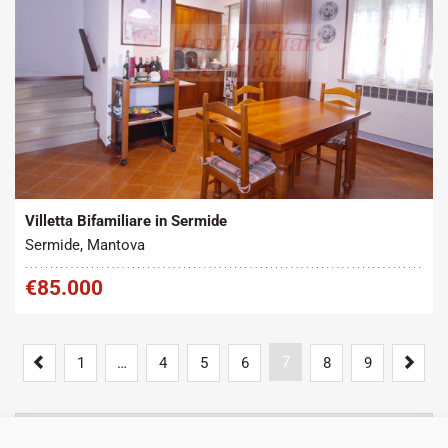
Tipo contratto:
Metratura Commerciale:
2
Vendita
180 m
Villetta Bifamiliare in Sermide
Sermide, Mantova
€85.000
Previous
7
Next
1
…
4
5
6
8
9
MOSTRA
CERCA