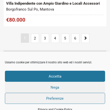
Villa Indipendente con Ampio Giardino e Locali Accessori
Borgofranco Sul Po, Mantova
€80.000
1
Next
2
3
4
5
6
MOSTRA
CERCA
Usiamo cookie per ottimizzare il nostro sito web ed i nostri servizi.
MOSTRA
ARTICOLI RECENTI
Accetta
Nega
© 2018 All Rights Reserved Immobiliare Sermide.
Preferenze
PI:02420050201.
Privacy and Cookie
Credits
Privacy and Cookie Policy