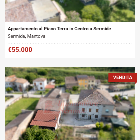
Tipo contratto:
Metratura Commerciale:
2
Vendita
120 m
Appartamento al Piano Terra in Centro a Sermide
Sermide, Mantova
€55.000
VENDITA
Tipo contratto:
Metratura Commerciale: