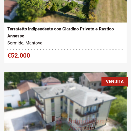
Tipo contratto:
Metratura Commerciale:
2
Vendita
140 m
Terratetto Indipendente con Giardino Privato e Rustico
Annesso
Sermide, Mantova
€52.000
VENDITA