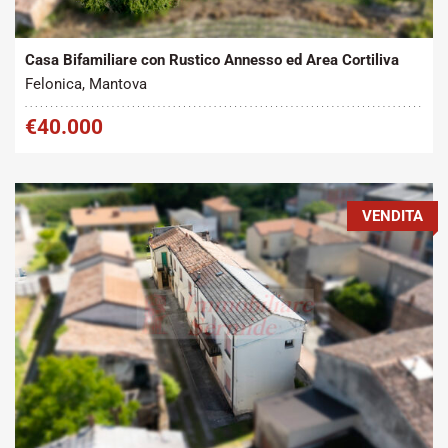
2
Vendita
150 m
Casa Bifamiliare con Rustico Annesso ed Area Cortiliva
Felonica, Mantova
€40.000
VENDITA
Tipo contratto:
Metratura Commerciale:
2
Vendita
250 m