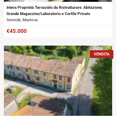
Intera Proprietà Terracielo da Ristrutturare: Abitazione,
Grande Magazzino/Laboratorio e Cortile Privato
Sermide, Mantova
€45.000
VENDITA
Tipo contratto:
Metratura Commerciale:
2
Vendita
280 m