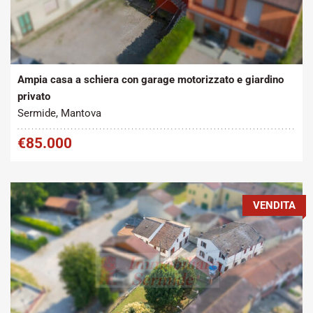
Tipo contratto:
Metratura Commerciale:
2
Vendita
215 m
Ampia casa a schiera con garage motorizzato e giardino
privato
Sermide, Mantova
€85.000
VENDITA