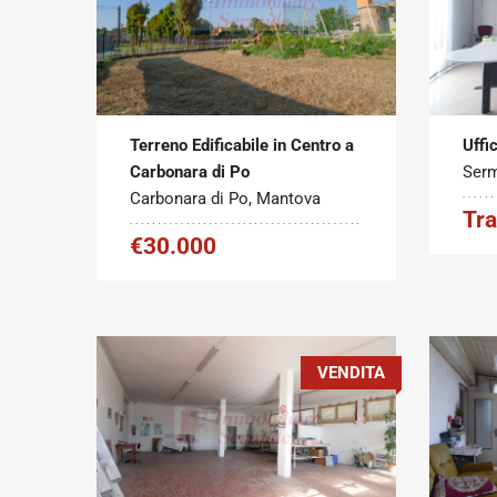
Tipo
Metratura
Tipo
contratto:
Commerciale:
contr
2
Vendita
440 m
Affit
Terreno Edificabile in Centro a
Uffi
Carbonara di Po
Serm
Carbonara di Po, Mantova
Tra
€30.000
VENDITA
Tipo
Metratura
Tipo
contratto:
Commerciale:
contr