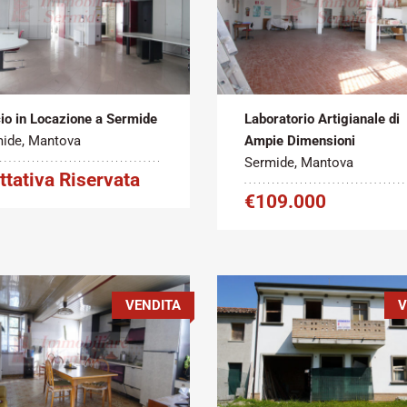
Metratura
Tipo
Metratura
atto:
Commerciale:
contratto:
Commerciale:
2
2
to
240 m
Vendita
850 m
cio in Locazione a Sermide
Laboratorio Artigianale di
ide, Mantova
Ampie Dimensioni
Sermide, Mantova
ttativa Riservata
€109.000
VENDITA
V
Metratura
Tipo
Metratura
atto:
Commerciale:
contratto:
Commerciale: