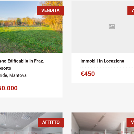
VENDITA
Metratura
Tipo
Metratura
atto:
Commerciale:
contratto:
Commerciale:
2
2
ita
3852 m
Affitto
90 m
eno Edificabile In Fraz.
Immobili in Locazione
sotto
€450
ide, Mantova
50.000
AFFITTO
V