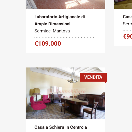
2
Vendita
850 m
Vend
Laboratorio Artigianale di
Casa
Ampie Dimensioni
Serm
Sermide, Mantova
€9
€109.000
VENDITA
Tipo
Metratura
contratto:
Commerciale:
2
Vendita
250 m
Casa a Schiera in Centro a