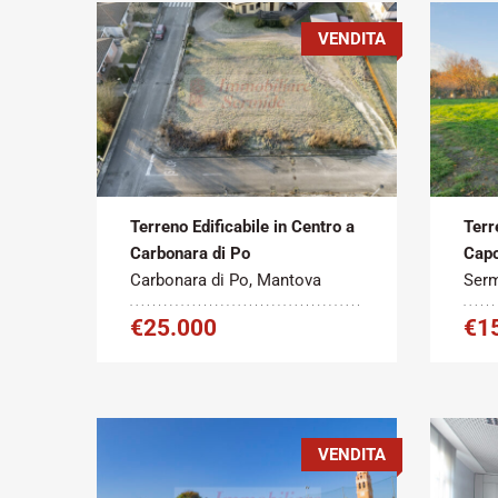
VENDITA
Tipo
Metratura
Tipo
contratto:
Commerciale:
contr
2
Vendita
830 m
Vend
Terreno Edificabile in Centro a
Terr
Carbonara di Po
Capo
Carbonara di Po, Mantova
Serm
€25.000
€1
VENDITA