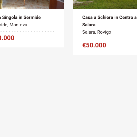
2
2
ita
250 m
Vendita
140 m
 Singola in Sermide
Casa a Schiera in Centro a
ide, Mantova
Salara
Salara, Rovigo
0.000
€50.000