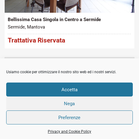
Tipo contratto:
Metratura Commerciale:
2
Vendita
180 m
Bellissima Casa Singola in Centro a Sermide
Sermide, Mantova
Trattativa Riservata
MOSTRA
CERCA
Usiamo cookie per ottimizzare il nostro sito web ed i nostri servizi.
MOSTRA
ARTICOLI RECENTI
Accetta
Nega
© 2018 All Rights Reserved Immobiliare Sermide.
Preferenze
PI:02420050201.
Privacy and Cookie
Credits
Privacy and Cookie Policy