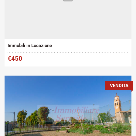
Tipo contratto:
Metratura Commerciale:
2
Affitto
90 m
Immobili in Locazione
€450
VENDITA