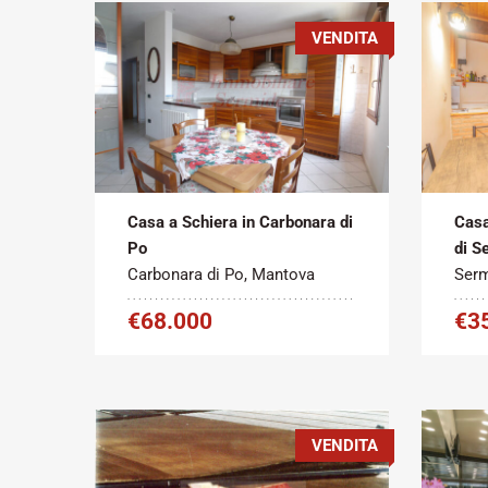
VENDITA
Tipo
Metratura
Tipo
contratto:
Commerciale:
contr
2
Vendita
160 m
Vend
Casa a Schiera in Carbonara di
Casa
Po
di S
Carbonara di Po, Mantova
Serm
€68.000
€3
VENDITA