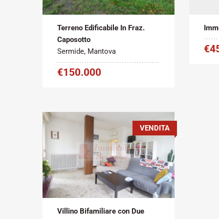
2
Vendita
3852 m
Affit
Terreno Edificabile In Fraz.
Immo
Caposotto
€4
Sermide, Mantova
€150.000
VENDITA
Tipo
Metratura
contratto:
Commerciale:
2
Vendita
320 m
Villino Bifamiliare con Due