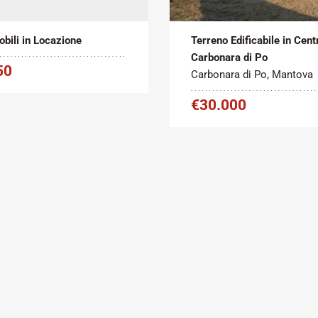
2
2
to
90 m
Vendita
440 m
bili in Locazione
Terreno Edificabile in Cent
Carbonara di Po
50
Carbonara di Po, Mantova
€30.000