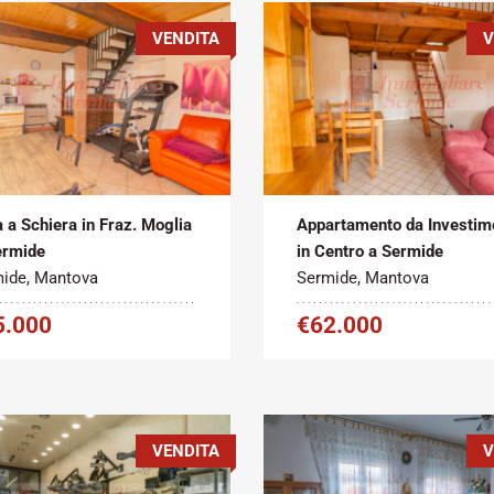
VENDITA
V
Metratura
Tipo
Metratura
atto:
Commerciale:
contratto:
Commerciale:
2
2
ita
120 m
Vendita
100 m
 a Schiera in Fraz. Moglia
Appartamento da Investim
ermide
in Centro a Sermide
ide, Mantova
Sermide, Mantova
5.000
€62.000
VENDITA
V