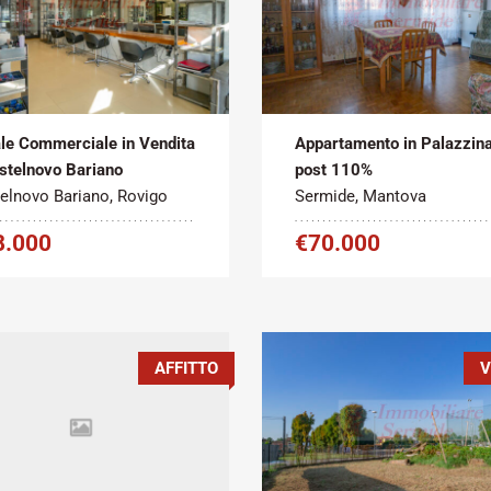
Metratura
Tipo
Metratura
atto:
Commerciale:
contratto:
Commerciale:
2
2
ita
80 m
Vendita
90 m
le Commerciale in Vendita
Appartamento in Palazzin
stelnovo Bariano
post 110%
elnovo Bariano, Rovigo
Sermide, Mantova
8.000
€70.000
AFFITTO
V
Metratura
Tipo
Metratura
atto:
Commerciale:
contratto:
Commerciale: