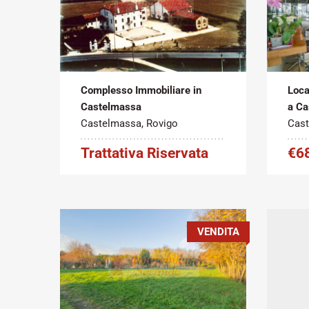
Tipo
Metratura
Tipo
contratto:
Commerciale:
contr
2
Vendita
350 m
Vend
Complesso Immobiliare in
Loca
Castelmassa
a Ca
Castelmassa, Rovigo
Cast
Trattativa Riservata
€6
VENDITA
Tipo
Metratura
Tipo
contratto:
Commerciale:
contr