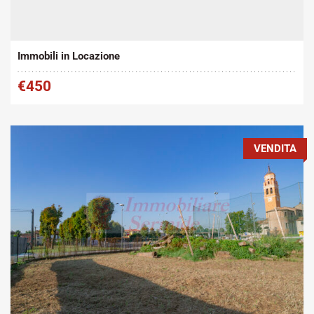
Tipo contratto:
Metratura Commerciale:
2
Affitto
90 m
Immobili in Locazione
€450
VENDITA
Tipo contratto:
Metratura Commerciale:
2
Vendita
440 m