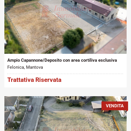
Tipo contratto:
Metratura Commerciale:
2
Vendita
500 m
Ampio Capannone/Deposito con area cortiliva esclusiva
Felonica, Mantova
Trattativa Riservata
VENDITA