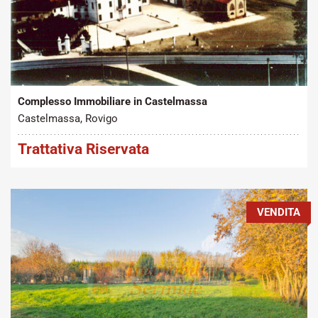
Tipo contratto:
Metratura Commerciale:
2
Vendita
350 m
Complesso Immobiliare in Castelmassa
Castelmassa, Rovigo
Trattativa Riservata
VENDITA