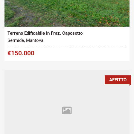
Tipo contratto:
Metratura Commerciale:
2
Vendita
3852 m
Terreno Edificabile In Fraz. Caposotto
Sermide, Mantova
€150.000
AFFITTO