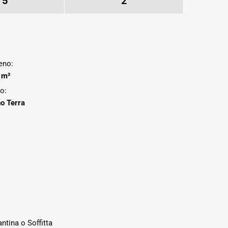
5
2
eno:
 m²
o:
o Terra
ntina o Soffitta