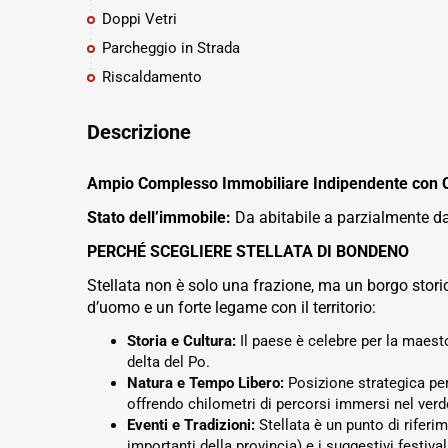
Doppi Vetri
Parcheggio in Strada
Riscaldamento
Descrizione
Ampio Complesso Immobiliare Indipendente con Cor
Stato dell’immobile:
Da abitabile a parzialmente da 
PERCHÉ SCEGLIERE STELLATA DI BONDENO
Stellata non è solo una frazione, ma un borgo storic
d’uomo e un forte legame con il territorio:
Storia e Cultura:
Il paese è celebre per la maes
delta del Po.
Natura e Tempo Libero:
Posizione strategica per
offrendo chilometri di percorsi immersi nel verde
Eventi e Tradizioni:
Stellata è un punto di rifer
importanti della provincia) e i suggestivi festiva