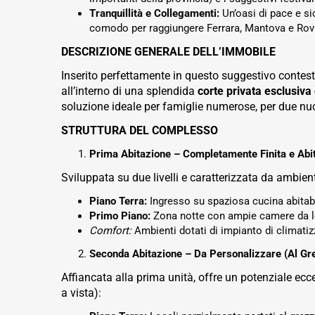
Tranquillità e Collegamenti:
Un’oasi di pace e si
comodo per raggiungere Ferrara, Mantova e Rov
DESCRIZIONE GENERALE DELL’IMMOBILE
Inserito perfettamente in questo suggestivo contesto
all’interno di una splendida
corte privata esclusiva
soluzione ideale per famiglie numerose, per due nucl
STRUTTURA DEL COMPLESSO
Prima Abitazione – Completamente Finita e Abit
Sviluppata su due livelli e caratterizzata da ambienti
Piano Terra:
Ingresso su spaziosa cucina abitab
Primo Piano:
Zona notte con ampie camere da let
Comfort:
Ambienti dotati di impianto di climati
Seconda Abitazione – Da Personalizzare (Al Gre
Affiancata alla prima unità, offre un potenziale ecc
a vista):