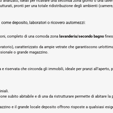
zo avanzato, ideali per ricavare una seconda zona giorno o una taver
tturati, pronti per una totale ridistribuzione degli ambienti (camere
li come deposito, laboratori o ricovero automezzi:
ioni, completo di una comoda zona
lavanderia/secondo bagno
fines
ratorio), caratterizzato da ampie vetrate che garantiscono un’ottima 
essionale o grande magazzino.
 e riservata che circonda gli immobili, ideale per pranzi all’aperto,
iali.
e subito abitabile e di una da ristrutturare permette di abitare la p
azzino e il grande locale deposito offrono risposte a qualsiasi esig