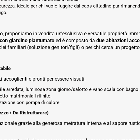
curezza, ideale per chi vuole fuggire dal caos cittadino pur rimanen
igo.
, proponiamo in vendita un’esclusiva e versatile proprietà immobi
 con giardino piantumato
ed è composto da
due abitazioni acco
ei familiari (soluzione genitori/figli) o per chi cerca un proget
abile
 accoglienti e pronti per essere vissuti:
ile arredata, luminosa zona giorno/salotto e vano scala con bagno.
to matrimoniali rifinite.
zzazione con pompa di calore.
zzo / Da Ristrutturare)
ezionale grazie alla generosa metratura interna e al sapore rustic