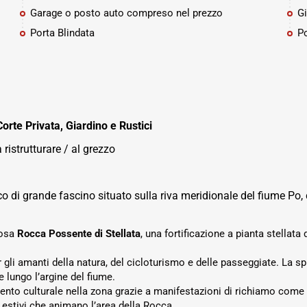
Garage o posto auto compreso nel prezzo
Gi
Porta Blindata
P
te Privata, Giardino e Rustici
ristrutturare / al grezzo
o di grande fascino situato sulla riva meridionale del fiume Po, 
tosa
Rocca Possente di Stellata
, una fortificazione a pianta stella
 gli amanti della natura, del cicloturismo e delle passeggiate. La s
 lungo l’argine del fiume.
imento culturale nella zona grazie a manifestazioni di richiamo com
l estivi che animano l’area della Rocca.