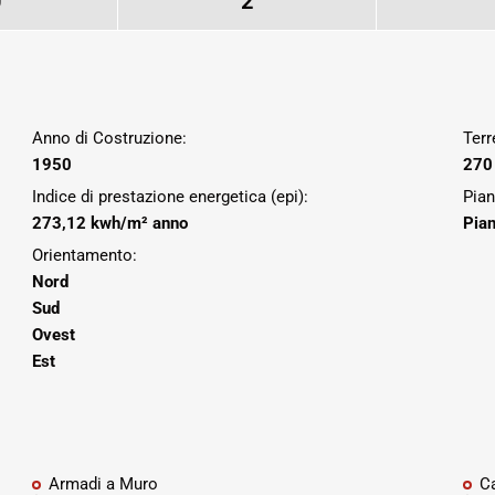
0
2
Anno di Costruzione:
Terr
1950
270
Indice di prestazione energetica (epi):
Pian
273,12 kwh/m² anno
Pian
Orientamento:
Nord
Sud
Ovest
Est
Armadi a Muro
Ca