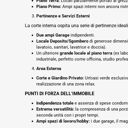
Piano Terra:
Locali parzialmente portati al grez
Piano Primo:
Ampi spazi interni non ancora ristru
Pertinenze e Servizi Esterni
La corte interna ospita una serie di pertinenze idea
Due ampi Garage
indipendenti.
Locale Deposito/Sgombero
di generose dimens
lavatoio, sanitari, lavatrice e doccia).
Un ulteriore
grande locale al piano terra
(ex labo
industriale, perfetto come officina, studio prof
Area Esterna
Corte e Giardino Privato:
Un’oasi verde esclusiva
realizzazione di una zona relax.
PUNTI DI FORZA DELL’IMMOBILE
Indipendenza totale
e assenza di spese condomin
Estrema versatilità:
la compresenza di una porzion
seconda unità con i propri tempi.
Ampi spazi di lavoro/hobby:
i due garage, il mag