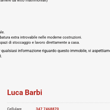
(camere da letto matrimoniali)
le.
batura extra introvabile nelle moderne costruzioni.
pazi di stoccaggio e lavoro direttamente a casa.
 qualsiasi informazione riguardo questo immobile, vi aspettiamo
0.
Luca Barbi
Cellulare
347 7468870