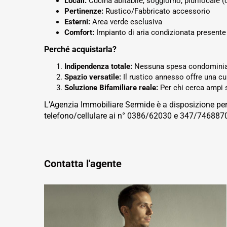
Locali:
Cucina abitabile, soggiorno, plurilocale 
Pertinenze:
Rustico/Fabbricato accessorio
Esterni:
Area verde esclusiva
Comfort:
Impianto di aria condizionata presente
Perché acquistarla?
Indipendenza totale:
Nessuna spesa condominia
Spazio versatile:
Il rustico annesso offre una cu
Soluzione Bifamiliare reale:
Per chi cerca ampi s
L’Agenzia Immobiliare Sermide è a disposizione per
telefono/cellulare ai n° 0386/62030 e 347/746887
Contatta l'agente