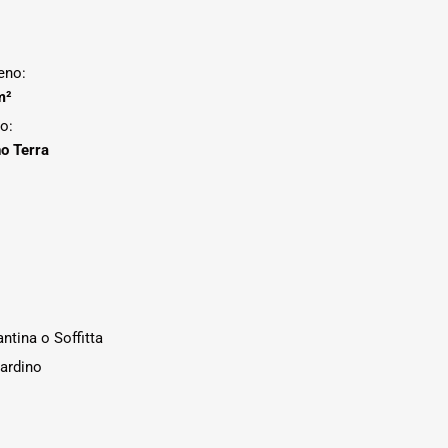
eno:
m²
o:
o Terra
ntina o Soffitta
ardino