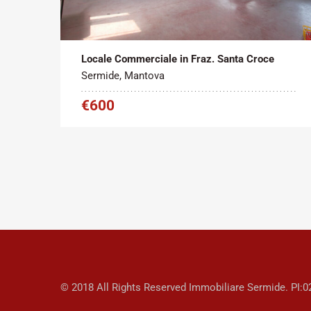
Tipo contratto:
Metratura Commerciale:
2
Affitto
200 m
Locale Commerciale in Fraz. Santa Croce
Sermide, Mantova
€600
© 2018 All Rights Reserved Immobiliare Sermide. PI: