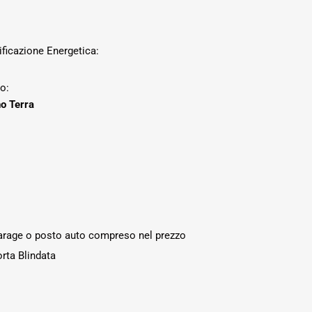
ificazione Energetica:
o:
o Terra
arage o posto auto compreso nel prezzo
rta Blindata