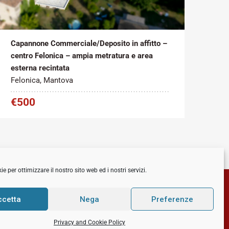
Tipo contratto:
Metratura Commerciale:
2
Affitto
234 m
Capannone Commerciale/Deposito in affitto –
centro Felonica – ampia metratura e area
esterna recintata
Felonica, Mantova
€500
 per ottimizzare il nostro sito web ed i nostri servizi.
ccetta
Nega
Preferenze
Privacy and Cookie Policy