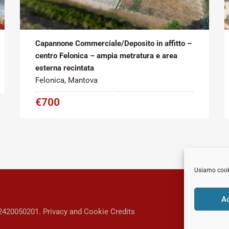
Tipo contratto:
Metratura Commerciale:
2
Affitto
272 m
Capannone Commerciale/Deposito in affitto –
centro Felonica – ampia metratura e area
esterna recintata
Felonica, Mantova
€700
Usiamo cookie
A
02420050201.
Privacy and Cookie
Credits