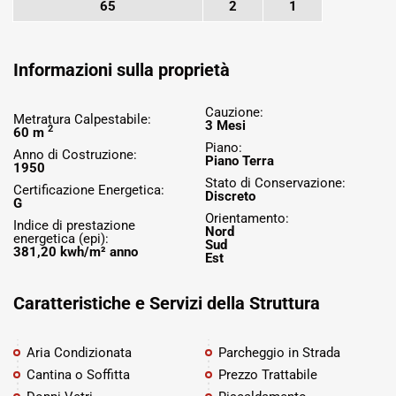
65
2
1
Informazioni sulla proprietà
Cauzione:
Metratura Calpestabile:
3 Mesi
2
60 m
Piano:
Anno di Costruzione:
Piano Terra
1950
Stato di Conservazione:
Certificazione Energetica:
Discreto
G
Orientamento:
Indice di prestazione
Nord
energetica (epi):
Sud
381,20 kwh/m² anno
Est
Caratteristiche e Servizi della Struttura
Aria Condizionata
Parcheggio in Strada
Cantina o Soffitta
Prezzo Trattabile