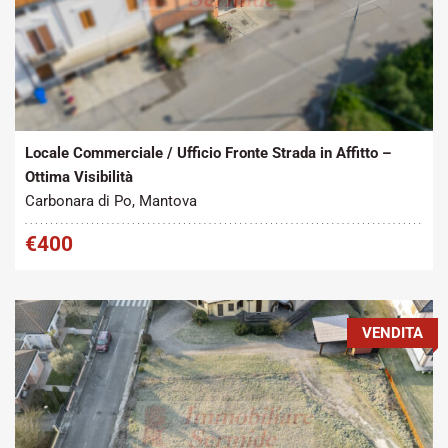
Tipo contratto:
Metratura Commerciale:
2
Affitto
65 m
Locale Commerciale / Ufficio Fronte Strada in Affitto –
Ottima Visibilità
Carbonara di Po, Mantova
€400
VENDITA