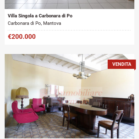
2
Vendita
350 m
Villa Singola a Carbonara di Po
Carbonara di Po, Mantova
€200.000
VENDITA
Tipo contratto:
Metratura Commerciale:
2
Vendita
250 m