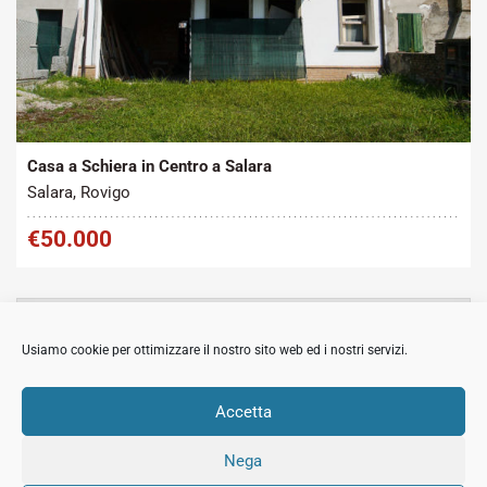
Tipo contratto:
Metratura Commerciale:
2
Vendita
140 m
Casa a Schiera in Centro a Salara
Salara, Rovigo
€50.000
MOSTRA
CERCA
Usiamo cookie per ottimizzare il nostro sito web ed i nostri servizi.
MOSTRA
ARTICOLI RECENTI
Accetta
Nega