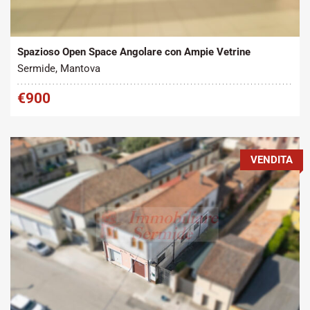
Tipo contratto:
Metratura Commerciale:
2
Affitto
95 m
Spazioso Open Space Angolare con Ampie Vetrine
Sermide, Mantova
€900
VENDITA
Tipo contratto:
Metratura Commerciale: