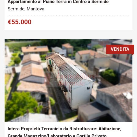
Appartamento al Piano Terra in Centro a Sermide
Sermide, Mantova
€55.000
VENDITA
Tipo contratto:
Metratura Commerciale:
2
Vendita
250 m
Intera Proprietà Terracielo da Ristrutturare: Abitazione,
Grande Magazzino/Laboratorio e Cortile Privato