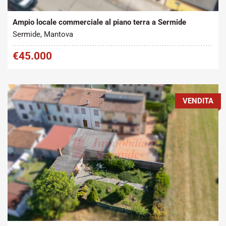
2
Vendita
100 m
Ampio locale commerciale al piano terra a Sermide
Sermide, Mantova
€45.000
VENDITA
Tipo contratto:
Metratura Commerciale:
2
Vendita
140 m