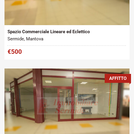
Tipo contratto:
Metratura Commerciale:
2
Affitto
45 m
Spazio Commerciale Lineare ed Eclettico
Sermide, Mantova
€500
AFFITTO