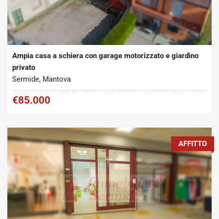
Tipo contratto:
Metratura Commerciale:
2
Vendita
215 m
Ampia casa a schiera con garage motorizzato e giardino
privato
Sermide, Mantova
€85.000
AFFITTO