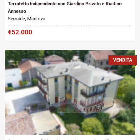
Terratetto Indipendente con Giardino Privato e Rustico
Annesso
Sermide, Mantova
€52.000
VENDITA
Tipo contratto:
Metratura Commerciale:
2
Vendita
120 m