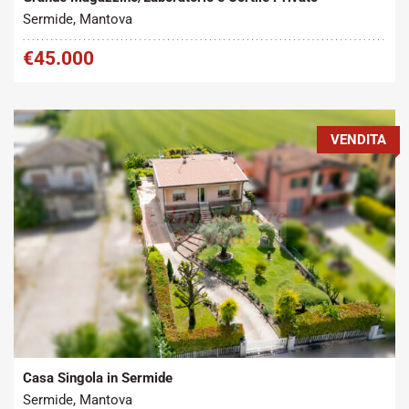
Sermide, Mantova
€45.000
VENDITA
Tipo contratto:
Metratura Commerciale:
2
Vendita
300 m
Casa Singola in Sermide
Sermide, Mantova