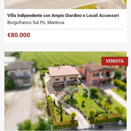
2
Vendita
230 m
Villa Indipendente con Ampio Giardino e Locali Accessori
Borgofranco Sul Po, Mantova
€80.000
VENDITA
Tipo contratto:
Metratura Commerciale:
2
Vendita
300 m