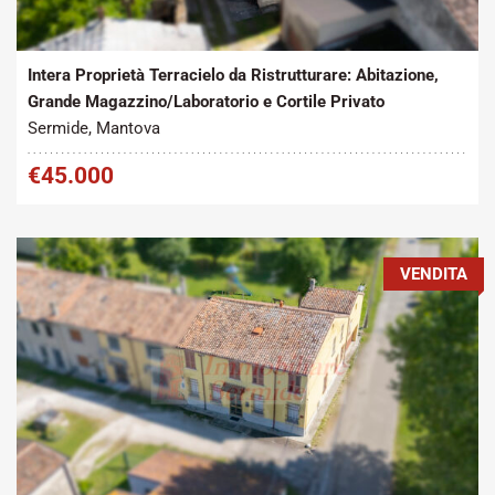
Tipo contratto:
Metratura Commerciale:
2
Vendita
250 m
Intera Proprietà Terracielo da Ristrutturare: Abitazione,
Grande Magazzino/Laboratorio e Cortile Privato
Sermide, Mantova
€45.000
VENDITA
Tipo contratto:
Metratura Commerciale: