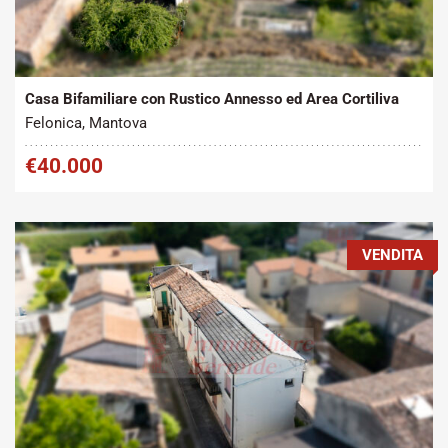
Tipo contratto:
Metratura Commerciale:
2
Vendita
150 m
Casa Bifamiliare con Rustico Annesso ed Area Cortiliva
Felonica, Mantova
€40.000
VENDITA