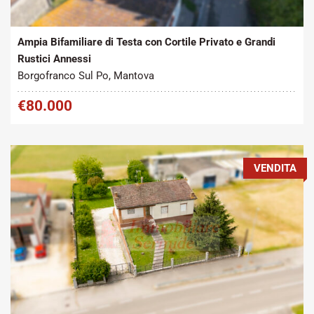
2
Vendita
280 m
Ampia Bifamiliare di Testa con Cortile Privato e Grandi
Rustici Annessi
Borgofranco Sul Po, Mantova
€80.000
VENDITA
Tipo contratto:
Metratura Commerciale: