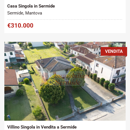
Casa Singola in Sermide
Sermide, Mantova
€310.000
VENDITA
Tipo contratto:
Metratura Commerciale:
2
Vendita
300 m
Villino Singola in Vendita a Sermide