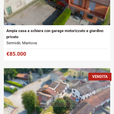
Tipo contratto:
Metratura Commerciale:
2
Vendita
215 m
Ampia casa a schiera con garage motorizzato e giardino
privato
Sermide, Mantova
€85.000
VENDITA