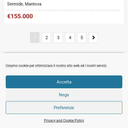
Sermide, Mantova
€155.000
1
Next
2
3
4
5
MOSTRA
CERCA
Usiamo cookie per ottimizzare il nostro sito web ed i nostri servizi.
MOSTRA
ARTICOLI RECENTI
Accetta
Nega
© 2018 All Rights Reserved Immobiliare Sermide.
Preferenze
PI:02420050201.
Privacy and Cookie
Credits
Privacy and Cookie Policy