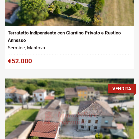
Tipo contratto:
Metratura Commerciale:
2
Vendita
140 m
Terratetto Indipendente con Giardino Privato e Rustico
Annesso
Sermide, Mantova
€52.000
VENDITA