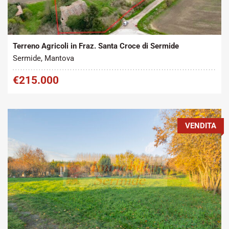
Tipo contratto:
Metratura Commerciale:
2
Vendita
300 m
Terreno Agricoli in Fraz. Santa Croce di Sermide
Sermide, Mantova
€215.000
VENDITA
Tipo contratto:
Metratura Commerciale: