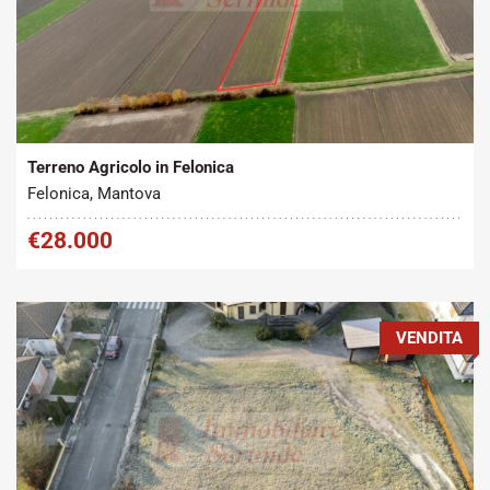
Tipo contratto:
Metratura Commerciale:
2
Vendita
19440 m
Terreno Agricolo in Felonica
Felonica, Mantova
€28.000
VENDITA