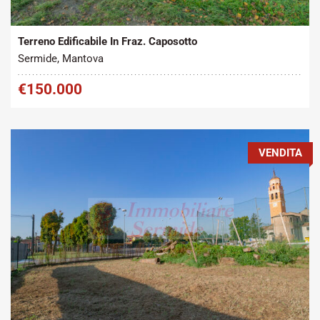
2
Vendita
3852 m
Terreno Edificabile In Fraz. Caposotto
Sermide, Mantova
€150.000
VENDITA
Tipo contratto:
Metratura Commerciale:
2
Vendita
440 m