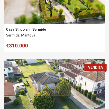
Tipo contratto:
Metratura Commerciale:
2
Vendita
300 m
Casa Singola in Sermide
Sermide, Mantova
€310.000
VENDITA