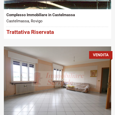
2
Vendita
350 m
Complesso Immobiliare in Castelmassa
Castelmassa, Rovigo
Trattativa Riservata
VENDITA
Tipo contratto:
Metratura Commerciale:
2
Vendita
350 m