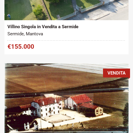
Tipo contratto:
Metratura Commerciale:
2
Vendita
300 m
Villino Singola in Vendita a Sermide
Sermide, Mantova
€155.000
VENDITA
Tipo contratto:
Metratura Commerciale: