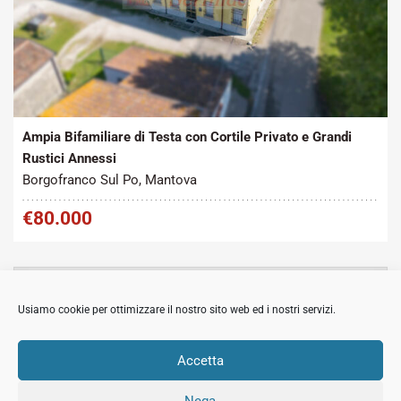
Tipo contratto:
Metratura Commerciale:
2
Vendita
280 m
Ampia Bifamiliare di Testa con Cortile Privato e Grandi
Rustici Annessi
Borgofranco Sul Po, Mantova
€80.000
MOSTRA
CERCA
Usiamo cookie per ottimizzare il nostro sito web ed i nostri servizi.
MOSTRA
ARTICOLI RECENTI
Accetta
Nega