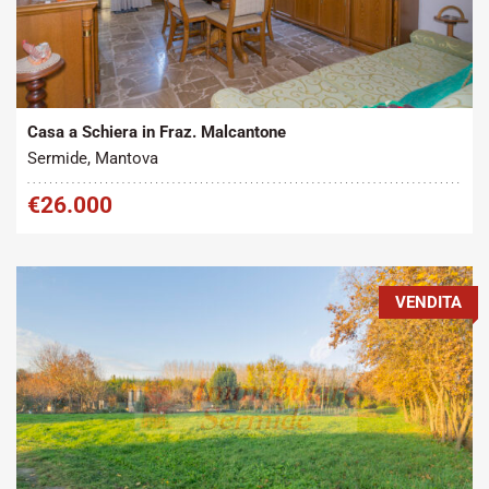
Tipo contratto:
Metratura Commerciale:
2
Vendita
100 m
Casa a Schiera in Fraz. Malcantone
Sermide, Mantova
€26.000
VENDITA