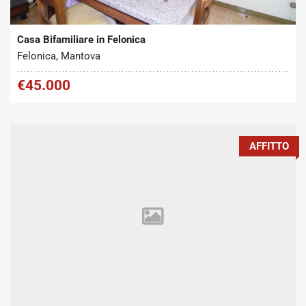
2
Vendita
160 m
Casa Bifamiliare in Felonica
Felonica, Mantova
€45.000
AFFITTO
Tipo contratto:
Metratura Commerciale:
2
Affitto
90 m