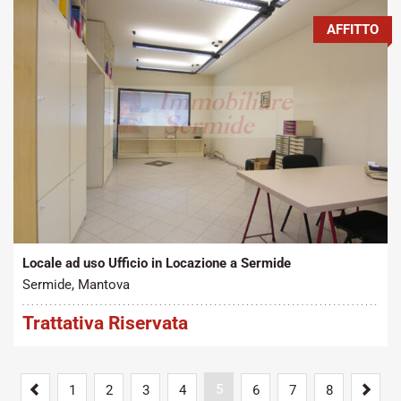
AFFITTO
Tipo contratto:
Metratura Commerciale:
2
Affitto
110 m
Locale ad uso Ufficio in Locazione a Sermide
Sermide, Mantova
Trattativa Riservata
Previous
5
Next
1
2
3
4
6
7
8