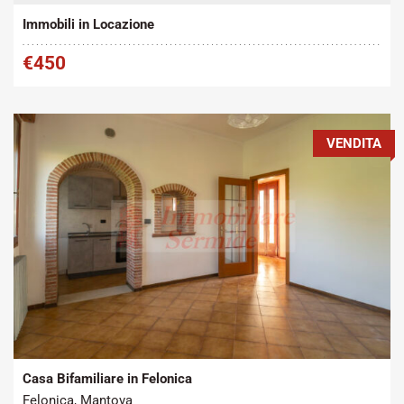
Immobili in Locazione
€450
VENDITA
Tipo contratto:
Metratura Commerciale:
2
Vendita
170 m
Casa Bifamiliare in Felonica
Felonica, Mantova