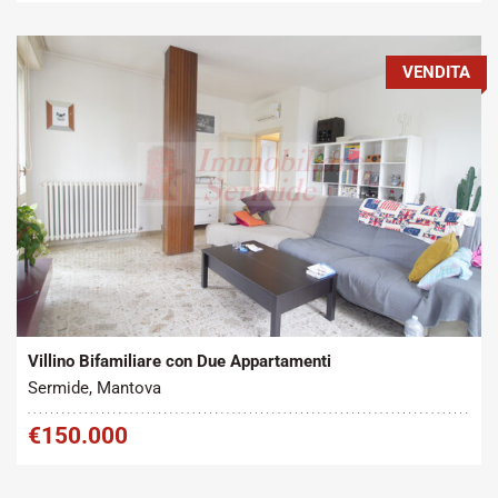
VENDITA
Tipo contratto:
Metratura Commerciale:
2
Vendita
320 m
Villino Bifamiliare con Due Appartamenti
Sermide, Mantova
€150.000