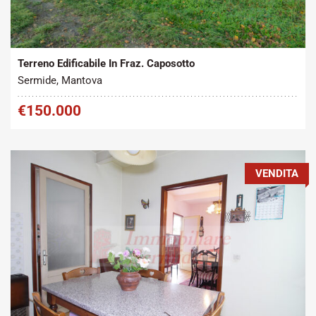
Tipo contratto:
Metratura Commerciale:
2
Vendita
3852 m
Terreno Edificabile In Fraz. Caposotto
Sermide, Mantova
€150.000
VENDITA
Tipo contratto:
Metratura Commerciale: