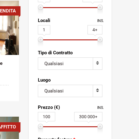
ENDITA
Locali
INS.
1
4+
Tipo di Contratto
ne
Qualsiasi
Luogo
Qualsiasi
Prezzo (€)
INS.
100
300 000+
AFFITTO