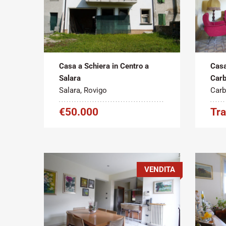
Tipo
Metratura
Tipo
contratto:
Commerciale:
contr
2
Vendita
140 m
Vend
Casa a Schiera in Centro a
Casa
Salara
Carb
Salara, Rovigo
Carb
€50.000
Tra
VENDITA
Tipo
Metratura
Tipo
contratto:
Commerciale:
contr