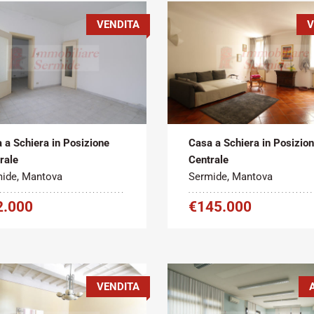
VENDITA
V
Metratura
Tipo
Metratura
atto:
Commerciale:
contratto:
Commerciale:
2
2
ita
140 m
Vendita
350 m
 a Schiera in Posizione
Casa a Schiera in Posizio
rale
Centrale
ide, Mantova
Sermide, Mantova
2.000
€145.000
VENDITA