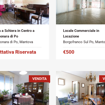
Metratura
Tipo
Metratura
atto:
Commerciale:
contratto:
Commerciale:
2
2
ita
250 m
Affitto
85 m
 a Schiera in Centro a
Locale Commerciale in
onara di Po
Locazione
onara di Po, Mantova
Borgofranco Sul Po, Mant
ttativa Riservata
€500
VENDITA
V
Metratura
Tipo
Metratura
atto:
Commerciale:
contratto:
Commerciale: