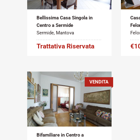
2
Vendita
180 m
Vend
Bellissima Casa Singola in
Casa
Centro a Sermide
Felo
Sermide, Mantova
Felo
Trattativa Riservata
€1
VENDITA
Tipo
Metratura
contratto:
Commerciale:
2
Vendita
210 m
Bifamiliare in Centro a