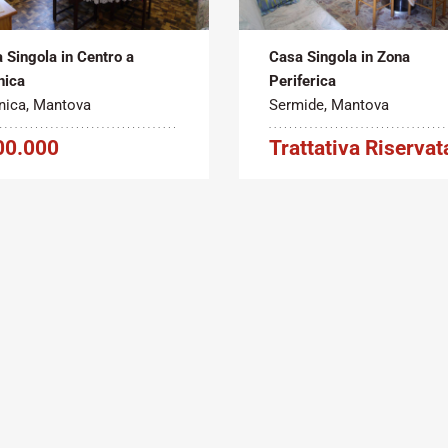
2
2
ita
180 m
Vendita
250 m
 Singola in Centro a
Casa Singola in Zona
nica
Periferica
nica, Mantova
Sermide, Mantova
00.000
Trattativa Riservat