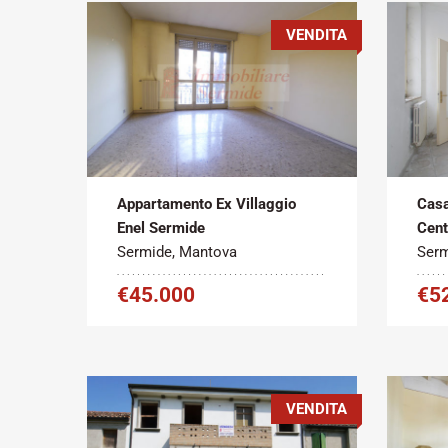
VENDITA
Tipo
Metratura
Tipo
contratto:
Commerciale:
contr
2
Vendita
160 m
Vend
Appartamento Ex Villaggio
Casa
Enel Sermide
Cent
Sermide, Mantova
Serm
€45.000
€5
VENDITA